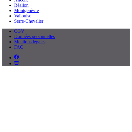
Réallon
Montgenèvre
Vallouise
Serre-Chevalier
CGV
Données personnelles
Mentions légales
FAQ