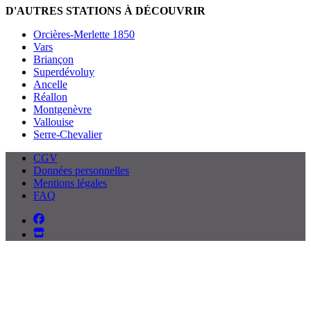
D'AUTRES STATIONS À DÉCOUVRIR
Orcières-Merlette 1850
Vars
Briançon
Superdévoluy
Ancelle
Réallon
Montgenèvre
Vallouise
Serre-Chevalier
CGV
Données personnelles
Mentions légales
FAQ